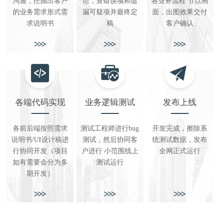
沟通，挖掘出客户
论，查错误项和遗
各业务流程 节点画
的业务需求形式需
漏可疑项并最终定
面，出图效果交付
求说明书
稿
客户确认
各端代码实现
业务逻辑测试
发布上线
各前后端按照需求
测试工程师进行bug
开发完成，擦除系
说明书/UI设计稿进
测试，然后协同客
统测试数据，发布
行协同开发（项目
户进行 小范围线上
全网正式运行
如有需要会分为多
测试运行
期开发）