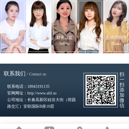
产品经理
客户总监
财务总监
销售总监
总经理助理
Anni
Ala
Selina
Serena
Diana
联系我们
/ Contact us
扫
一
扫
联系电话：18943191135
添
官网网址：http://www.afd.so
加
公司地址：长春高新区硅谷大街（荷园
微
信
路交汇）安联国际B座10层